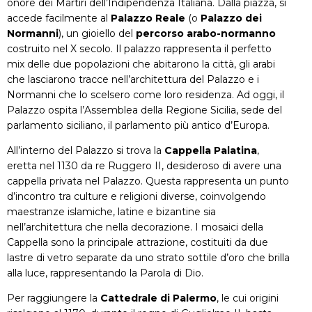
onore dei Martiri dell’Indipendenza Italiana. Dalla piazza, si
accede facilmente al
Palazzo Reale
(o
Palazzo dei
Normanni
), un gioiello del
percorso arabo-normanno
costruito nel X secolo. Il palazzo rappresenta il perfetto
mix delle due popolazioni che abitarono la città, gli arabi
che lasciarono tracce nell’architettura del Palazzo e i
Normanni che lo scelsero come loro residenza. Ad oggi, il
Palazzo ospita l’Assemblea della Regione Sicilia, sede del
parlamento siciliano, il parlamento più antico d’Europa.
All’interno del Palazzo si trova la
Cappella Palatina
,
eretta nel 1130 da re Ruggero II, desideroso di avere una
cappella privata nel Palazzo. Questa rappresenta un punto
d’incontro tra culture e religioni diverse, coinvolgendo
maestranze islamiche, latine e bizantine sia
nell’architettura che nella decorazione. I mosaici della
Cappella sono la principale attrazione, costituiti da due
lastre di vetro separate da uno strato sottile d’oro che brilla
alla luce, rappresentando la Parola di Dio.
Per raggiungere la
Cattedrale di Palermo
, le cui origini