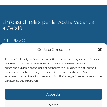
Un'oasi di relax per la vostra vacanza
a Cefalù
INDIRIZZO
Contrada Ogliastrillo, Cefalù
Gestisci Consenso
Per fornire le migliori esperienze, utilizziamo tecnologie come i cookie
per memorizzare e/o accedere alle informazioni del dispositivo. Il
consenso a queste tecnologie ci permetterà di elaborare dati come il
CONTATTI
comportamento di navigazione o ID unici su questo sito. Non
acconsentire o ritirare il consenso può influire negativamente su alcune
auramariscefalu@gmail.com
caratteristiche e funzioni.
+39 380 685 0537
Accetta
+39 347 286 8629
Nega