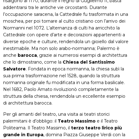
risalgono al 1170, durante il regno di Guglielmo II, basta
addentrarsi tra le antiche vie circostanti. Durante
l’occupazione saracena, la Cattedrale fu trasformata in una
moschea, per poi tornare al culto cristiano con l’arrivo dei
Normanni nel 1072. L’alternanza di culti ha arricchito la
Cattedrale con opere d’arte e decorazioni appartenenti a
diverse epoche e culture, rendendola un gioiello dal valore
inestimabile. Ma non solo arabo-normanna; Palermo è
anche
barocca
, grazie ai numerosi esempi di architettura
che lo dimostrano, come la
Chiesa del Santissimo
Salvatore
. Fondata in epoca normanna, la chiesa subì la
sua prima trasformazione nel 1528, quando la struttura
normanna originale fu modificata in una forma basilicale.
Nel 1682, Paolo Amato rivoluzionò completamente la
struttura della chiesa, rendendola un eccellente esempio
di architettura barocca.
Per gli amanti del teatro, una visita ai teatri storici
palermitani è d’obbligo: il
Teatro Massimo
e il Teatro
Politeama. Il Teatro Massimo, il
terzo teatro lirico più
grande in Europa
, domina Piazza Giuseppe Verdi con la