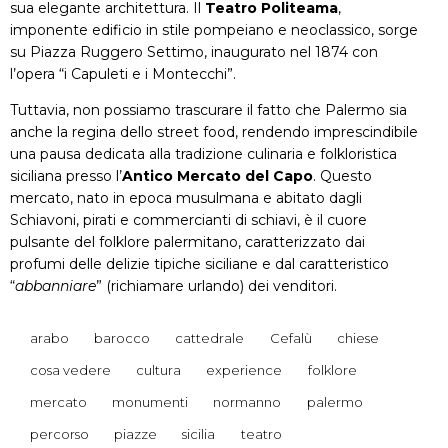
sua elegante architettura. Il
Teatro Politeama
,
imponente edificio in stile pompeiano e neoclassico, sorge
su Piazza Ruggero Settimo, inaugurato nel 1874 con
l’opera “i Capuleti e i Montecchi”.
Tuttavia, non possiamo trascurare il fatto che Palermo sia
anche la regina dello street food, rendendo imprescindibile
una pausa dedicata alla tradizione culinaria e folkloristica
siciliana presso l’
Antico Mercato del Capo
. Questo
mercato, nato in epoca musulmana e abitato dagli
Schiavoni, pirati e commercianti di schiavi, è il cuore
pulsante del folklore palermitano, caratterizzato dai
profumi delle delizie tipiche siciliane e dal caratteristico
“
abbanniare
” (richiamare urlando) dei venditori.
arabo
barocco
cattedrale
Cefalù
chiese
cosa vedere
cultura
experience
folklore
mercato
monumenti
normanno
palermo
percorso
piazze
sicilia
teatro