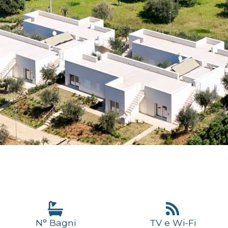
N° Bagni
TV e Wi-Fi