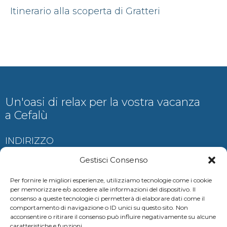
Itinerario alla scoperta di Gratteri
Un'oasi di relax per la vostra vacanza
a Cefalù
INDIRIZZO
Contrada Ogliastrillo, Cefalù
Gestisci Consenso
Per fornire le migliori esperienze, utilizziamo tecnologie come i cookie
per memorizzare e/o accedere alle informazioni del dispositivo. Il
consenso a queste tecnologie ci permetterà di elaborare dati come il
CONTATTI
comportamento di navigazione o ID unici su questo sito. Non
acconsentire o ritirare il consenso può influire negativamente su alcune
auramariscefalu@gmail.com
caratteristiche e funzioni.