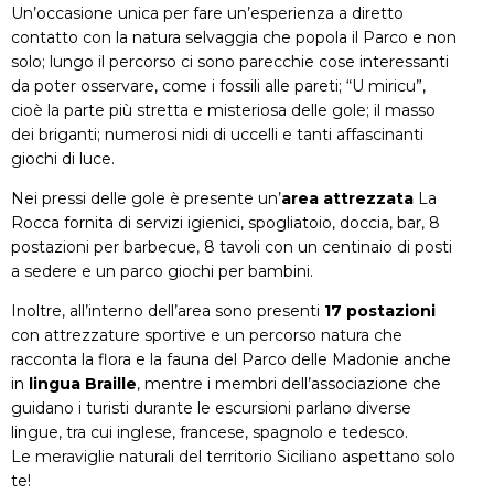
Un’occasione unica per fare un’esperienza a diretto
contatto con la natura selvaggia che popola il Parco e non
solo; lungo il percorso ci sono parecchie cose interessanti
da poter osservare, come i fossili alle pareti; “U miricu”,
cioè la parte più stretta e misteriosa delle gole; il masso
dei briganti; numerosi nidi di uccelli e tanti affascinanti
giochi di luce.
Nei pressi delle gole è presente un’
area attrezzata
La
Rocca fornita di servizi igienici, spogliatoio, doccia, bar, 8
postazioni per barbecue, 8 tavoli con un centinaio di posti
a sedere e un parco giochi per bambini.
Inoltre, all’interno dell’area sono presenti
17 postazioni
con attrezzature sportive e un percorso natura che
racconta la flora e la fauna del Parco delle Madonie anche
in
lingua Braille
, mentre i membri dell’associazione che
guidano i turisti durante le escursioni parlano diverse
lingue, tra cui inglese, francese, spagnolo e tedesco.
Le meraviglie naturali del territorio Siciliano aspettano solo
te!