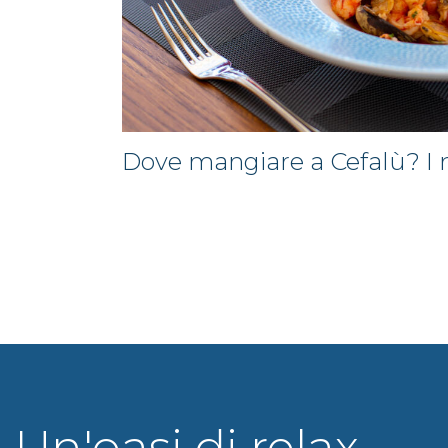
Dove mangiare a Cefalù? I n
Un'oasi di relax