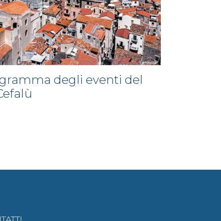
rogramma degli eventi del
Cefalù
TATTI