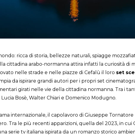
mondo: ricca di storia, bellezze naturali, spiagge mozzafia
la cittadina arabo-normanna attira infatti la curiosità di mig
ato nelle strade e nelle piazze di Cefalù il loro
set sce
mpia da ispirare grandi autori per i propri set cinematograf
umentari girati nelle vie della cittadina normanna. Tra i tan
e Lucia Bosè, Walter Chiari e Domenico Modugno.
fama internazionale, il capolavoro di Giuseppe Tornatore 
ro. Tra le più recenti apparizioni, quella del 2023, in cui
na serie tv italiana ispirata da un romanzo storico ambi