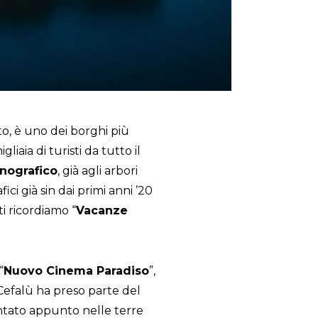
to, è uno dei borghi più
liaia di turisti da tutto il
nografico
, già agli arbori
ici già sin dai primi anni ’20
ti ricordiamo “
Vacanze
“
Nuovo Cinema Paradiso
”,
 Cefalù ha preso parte del
entato appunto nelle terre