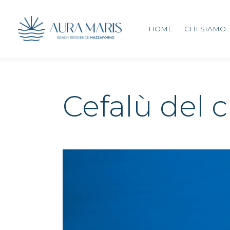
HOME
CHI SIAMO
Cefalù del 