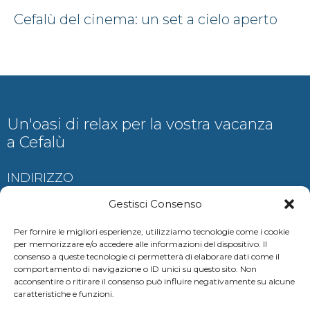
Cefalù del cinema: un set a cielo aperto
Un'oasi di relax per la vostra vacanza
a Cefalù
INDIRIZZO
Contrada Ogliastrillo, Cefalù
Gestisci Consenso
Per fornire le migliori esperienze, utilizziamo tecnologie come i cookie
per memorizzare e/o accedere alle informazioni del dispositivo. Il
consenso a queste tecnologie ci permetterà di elaborare dati come il
CONTATTI
comportamento di navigazione o ID unici su questo sito. Non
acconsentire o ritirare il consenso può influire negativamente su alcune
auramariscefalu@gmail.com
caratteristiche e funzioni.