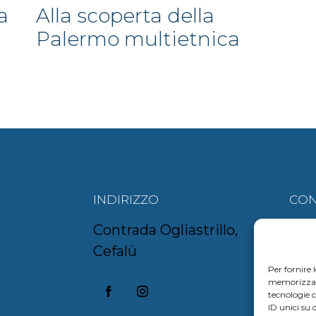
ta
Alla scoperta della
Palermo multietnica
INDIRIZZO
CON
Contrada Ogliastrillo,
aur
Cefalù
om
Per fornire 
memorizzare 
+39
tecnologie 
ID unici su 
+39