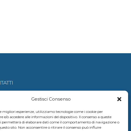
TATTI
amariscefalu@gmail.c
Gestisci Consenso
le migliori esperienze, utilizziamo tecnologie come i cookie per
e/o accedere alle informazioni del dispositivo. Il consenso a queste
 380 685 0537
ci permetterà di elaborare dati come il comportamento di navigazione o
questo sito. Non acconsentire o ritirare il consenso può influire
 347 286 8629