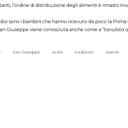
anti, l’ordine di distribuzione degli alimenti è rimasto inva
i cibo sono i bambini che hanno ricevuto da poco la Prim
 San Giuseppe viene conosciuta anche come a “
tavulata d
o
San Giuseppe
sicilia
tradizioni
usanze