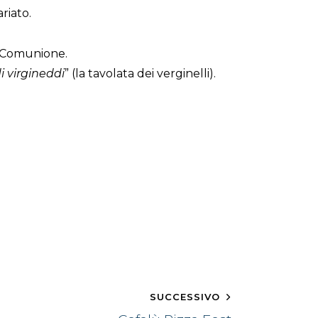
riato.
a Comunione.
i virgineddi
” (la tavolata dei verginelli).
SUCCESSIVO