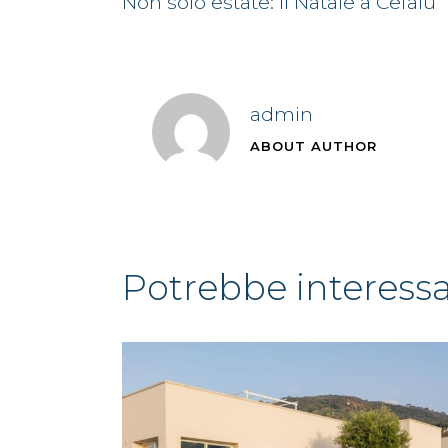
Non solo estate: il Natale a Cefalù
admin
ABOUT AUTHOR
potrebbe interess