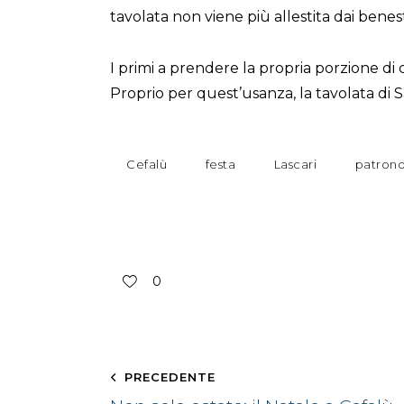
tavolata non viene più allestita dai benest
I primi a prendere la propria porzione d
Proprio per quest’usanza, la tavolata di
Cefalù
festa
Lascari
patron
0
PRECEDENTE