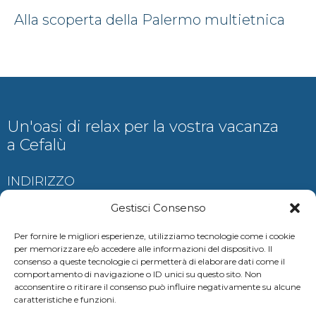
Alla scoperta della Palermo multietnica
Un'oasi di relax per la vostra vacanza
a Cefalù
INDIRIZZO
Contrada Ogliastrillo, Cefalù
Gestisci Consenso
Per fornire le migliori esperienze, utilizziamo tecnologie come i cookie
per memorizzare e/o accedere alle informazioni del dispositivo. Il
consenso a queste tecnologie ci permetterà di elaborare dati come il
CONTATTI
comportamento di navigazione o ID unici su questo sito. Non
acconsentire o ritirare il consenso può influire negativamente su alcune
auramariscefalu@gmail.com
caratteristiche e funzioni.