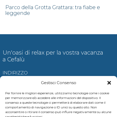
Parco della Grotta Grattara: tra fiabe e
leggende
Un'oasi di relax per la vostra vacanza
a Cefalù
INDIRIZZO
Contrada Ogliastrillo, Cefalù
Gestisci Consenso
Per fornire le migliori esperienze, utilizziamo tecnologie come i cookie
per memorizzare e/o accedere alle informazioni del dispositivo. Il
consenso a queste tecnologie ci permetterà di elaborare dati come il
CONTATTI
comportamento di navigazione o ID unici su questo sito. Non
acconsentire o ritirare il consenso può influire negativamente su alcune
auramariscefalu@gmail.com
caratteristiche e funzioni.