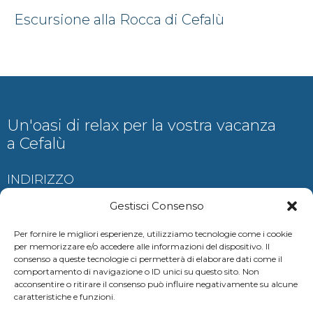
Escursione alla Rocca di Cefalù
Un'oasi di relax per la vostra vacanza
a Cefalù
INDIRIZZO
Contrada Ogliastrillo, Cefalù
Gestisci Consenso
Per fornire le migliori esperienze, utilizziamo tecnologie come i cookie
per memorizzare e/o accedere alle informazioni del dispositivo. Il
consenso a queste tecnologie ci permetterà di elaborare dati come il
CONTATTI
comportamento di navigazione o ID unici su questo sito. Non
acconsentire o ritirare il consenso può influire negativamente su alcune
auramariscefalu@gmail.com
caratteristiche e funzioni.