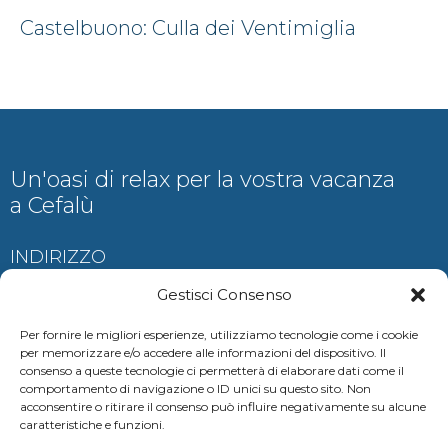
Castelbuono: Culla dei Ventimiglia
Un'oasi di relax per la vostra vacanza
a Cefalù
INDIRIZZO
Contrada Ogliastrillo, Cefalù
Gestisci Consenso
Per fornire le migliori esperienze, utilizziamo tecnologie come i cookie
per memorizzare e/o accedere alle informazioni del dispositivo. Il
consenso a queste tecnologie ci permetterà di elaborare dati come il
CONTATTI
comportamento di navigazione o ID unici su questo sito. Non
acconsentire o ritirare il consenso può influire negativamente su alcune
auramariscefalu@gmail.com
caratteristiche e funzioni.