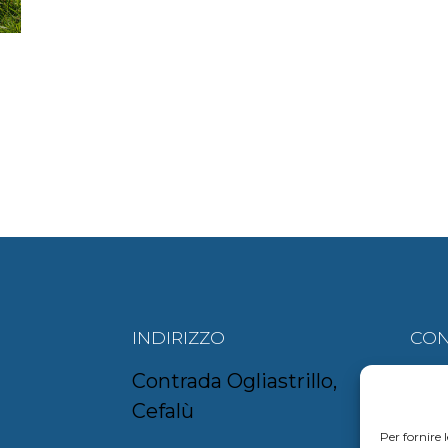
INDIRIZZO
CON
Contrada Ogliastrillo,
aur
Cefalù
om
Per fornire 