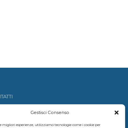
TATTI
amariscefalu@gmail.c
Gestisci Consenso
le migliori esperienze, utilizziamo tecnologie come i cookie per