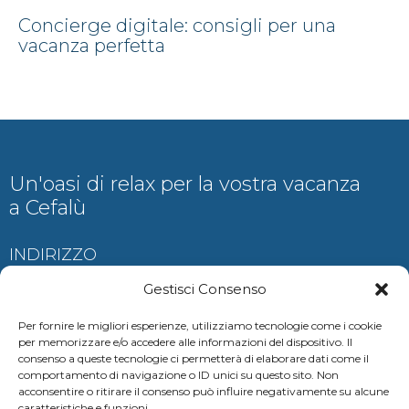
Concierge digitale: consigli per una
vacanza perfetta
Un'oasi di relax per la vostra vacanza
a Cefalù
INDIRIZZO
Contrada Ogliastrillo, Cefalù
Gestisci Consenso
Per fornire le migliori esperienze, utilizziamo tecnologie come i cookie
per memorizzare e/o accedere alle informazioni del dispositivo. Il
consenso a queste tecnologie ci permetterà di elaborare dati come il
CONTATTI
comportamento di navigazione o ID unici su questo sito. Non
acconsentire o ritirare il consenso può influire negativamente su alcune
auramariscefalu@gmail.com
caratteristiche e funzioni.