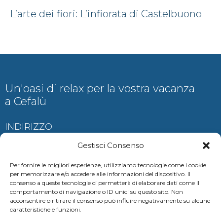
L’arte dei fiori: L’infiorata di Castelbuono
Un'oasi di relax per la vostra vacanza
a Cefalù
INDIRIZZO
Contrada Ogliastrillo, Cefalù
Gestisci Consenso
Per fornire le migliori esperienze, utilizziamo tecnologie come i cookie
per memorizzare e/o accedere alle informazioni del dispositivo. Il
consenso a queste tecnologie ci permetterà di elaborare dati come il
CONTATTI
comportamento di navigazione o ID unici su questo sito. Non
acconsentire o ritirare il consenso può influire negativamente su alcune
auramariscefalu@gmail.com
caratteristiche e funzioni.