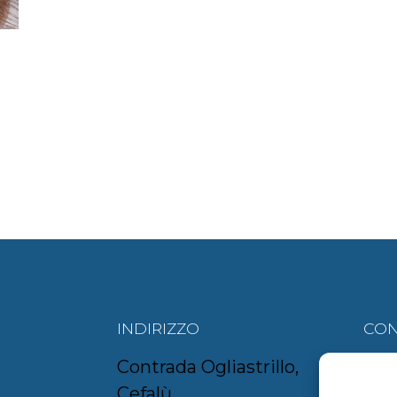
INDIRIZZO
CON
Contrada Ogliastrillo,
aur
Cefalù
om