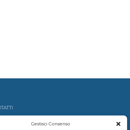
TATTI
amariscefalu@gmail.c
Gestisci Consenso